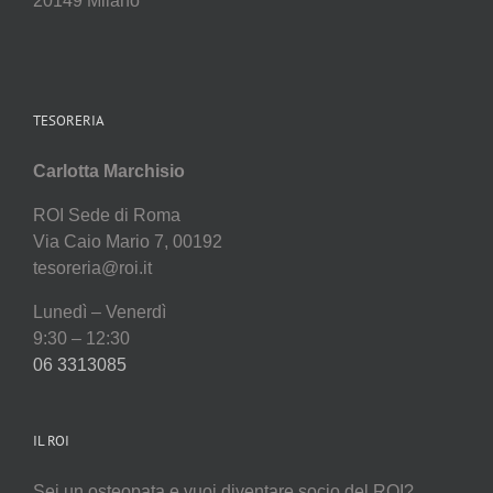
20149 Milano
TESORERIA
Carlotta Marchisio
ROI Sede di Roma
Via Caio Mario 7, 00192
tesoreria@roi.it
Lunedì – Venerdì
9:30 – 12:30
06 3313085
IL ROI
Sei un osteopata e vuoi diventare socio del ROI?