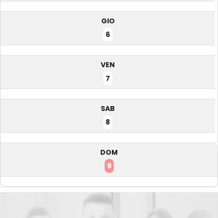
GIO
6
VEN
7
SAB
8
DOM
9