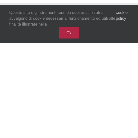
Questo sito o gli strumenti terzi da questo utilizzati si
cookie
.
avvalgono di cookie necessari al funzionamento ed utili alle
policy
finalità illustrate nella
Ok
SEGRETERIA
Cristina Bizzozero
segreteria@roi.it
Lunedì – Venerdì