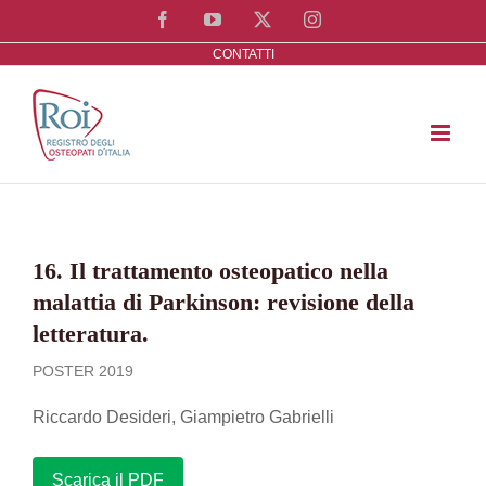
Salta
Facebook
YouTube
X
Instagram
al
CONTATTI
contenuto
16. Il trattamento osteopatico nella
malattia di Parkinson: revisione della
letteratura.
POSTER 2019
Riccardo Desideri, Giampietro Gabrielli
Scarica il PDF