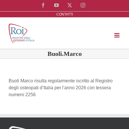
Salta
Facebook
YouTube
X
Instagram
al
CONTATTI
contenuto
Buoli.Marco
Buoli Marco risulta regolarmente iscritto al Registro
degli osteopati d’Italia per l'anno 2026 con tessera
numero 2256