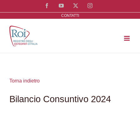
Salta
Facebook
YouTube
X
Instagram
al
CONTATTI
contenuto
Torna indietro
Bilancio Consuntivo 2024