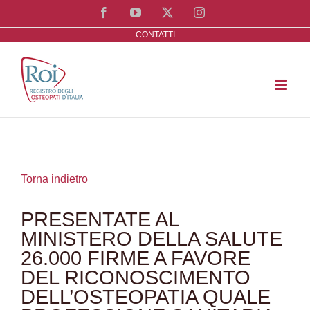
Salta
Facebook
YouTube
X
Instagram
al
CONTATTI
contenuto
Torna indietro
PRESENTATE AL
MINISTERO DELLA SALUTE
26.000 FIRME A FAVORE
DEL RICONOSCIMENTO
DELL’OSTEOPATIA QUALE