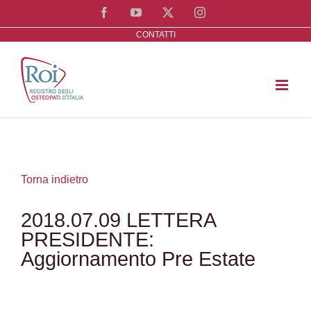
Salta
Facebook
YouTube
X
Instagram
al
CONTATTI
contenuto
Torna indietro
2018.07.09 LETTERA
PRESIDENTE:
Aggiornamento Pre Estate