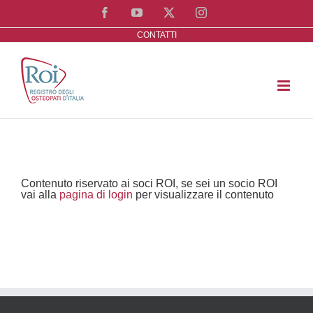
Salta
Facebook
YouTube
X
Instagram
al
CONTATTI
contenuto
Contenuto riservato ai soci ROI, se sei un socio ROI
vai alla
pagina di login
per visualizzare il contenuto