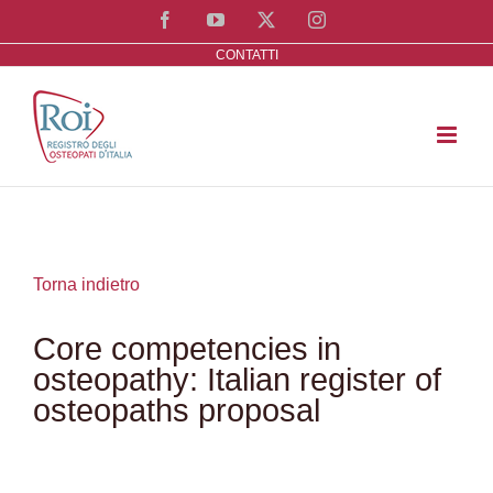
Salta
Facebook
YouTube
X
Instagram
al
CONTATTI
contenuto
Torna indietro
Core competencies in
osteopathy: Italian register of
osteopaths proposal