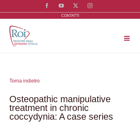
Salta
Facebook
YouTube
X
Instagram
al
CONTATTI
contenuto
Torna indietro
Osteopathic manipulative
treatment in chronic
coccydynia: A case series