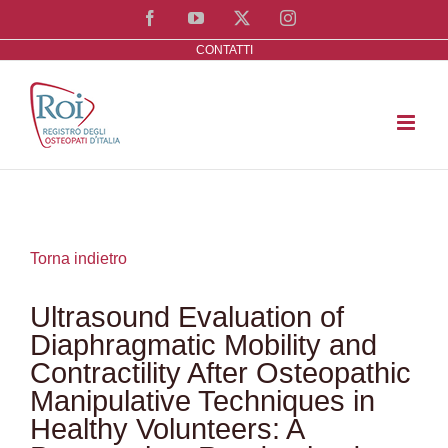
Salta
Facebook
YouTube
X
Instagram
al
CONTATTI
contenuto
Torna indietro
Ultrasound Evaluation of
Diaphragmatic Mobility and
Contractility After Osteopathic
Manipulative Techniques in
Healthy Volunteers: A