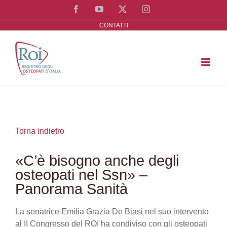
Salta
Facebook
YouTube
X
Instagram
al
CONTATTI
contenuto
Torna indietro
«C’è bisogno anche degli
osteopati nel Ssn» –
Panorama Sanità
La senatrice Emilia Grazia De Biasi nel suo intervento
al II Congresso del ROI ha condiviso con gli osteopati