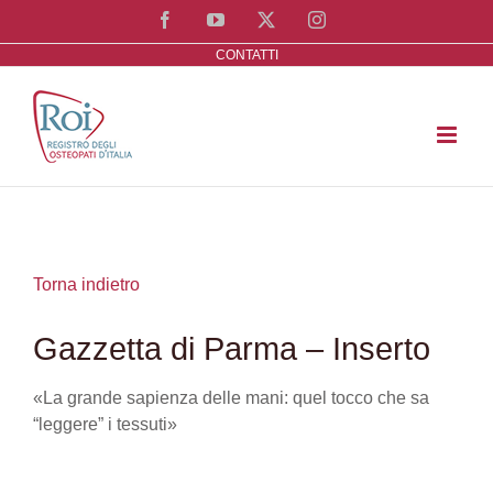
Salta
Facebook
YouTube
X
Instagram
al
CONTATTI
contenuto
Torna indietro
Gazzetta di Parma – Inserto
«La grande sapienza delle mani: quel tocco che sa
“leggere” i tessuti»