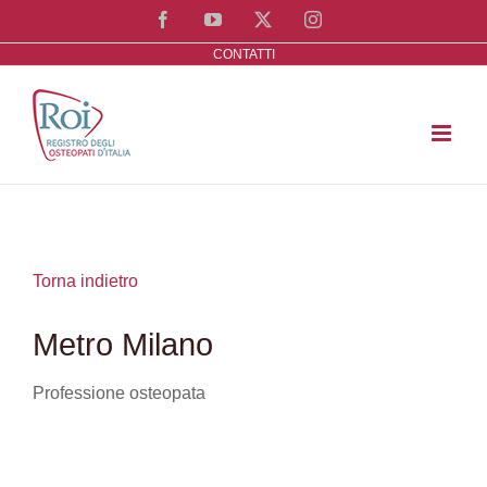
Salta
Facebook
YouTube
X
Instagram
al
CONTATTI
contenuto
Torna indietro
Metro Milano
Professione osteopata