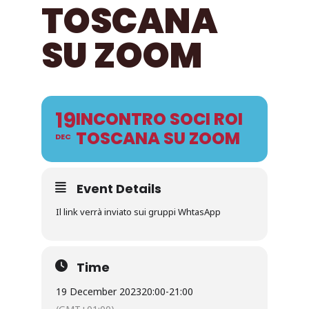
TOSCANA
SU ZOOM
19
INCONTRO SOCI ROI
TOSCANA SU ZOOM
DEC
Event Details
Il link verrà inviato sui gruppi WhtasApp
Time
19 December 2023
20:00
-
21:00